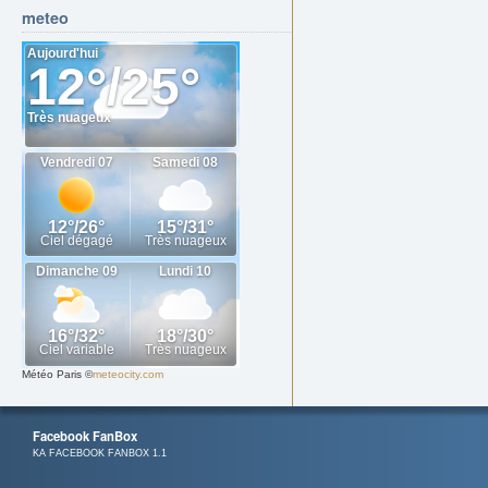
meteo
Météo Paris
©
meteocity.com
Facebook FanBox
KA FACEBOOK FANBOX 1.1