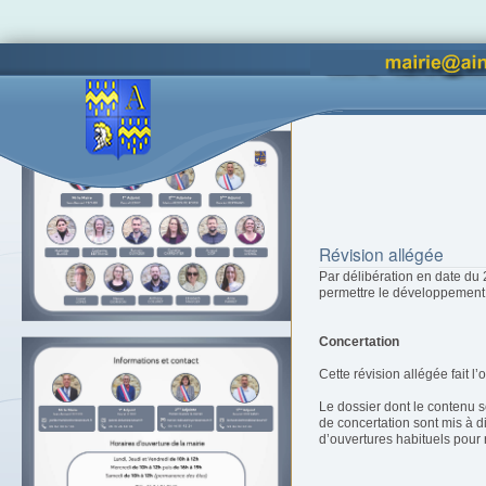
Vous êtes ici :
Accueil
La Ma
Accès lettres d'informations
Révision allégée
Par délibération en date du 2
permettre le développement 
Concertation
Cette révision allégée fait 
Le dossier dont le contenu s
de concertation sont mis à d
d’ouvertures habituels pour r