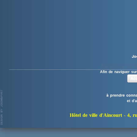
Jo
Bienvenue sur le
Afin de naviguer sur
Acc
à prendre conna
et d'
Hôtel de ville d'Aincourt -
4, r