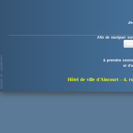
Jo
Bienvenue sur le
Afin de naviguer sur
Acc
à prendre conna
et d'
Hôtel de ville d'Aincourt -
4, r