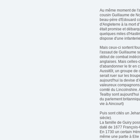
Au même moment de l'aut
cousin Guillaume de No
beau-père d'Edouard con
d'Angleterre à la mort 
était promise et débarq
quelques miles d'Hasting
dispose d'une infanteri
Mais ceux-ci sortent fou
l'assaut de Guillaume s
début de combat indécis
anglaises. Mais celles-c
d'abandonner le tir en c
Aussitôt, un groupe de c
serait ruer sur les tro
aujourd'hui la devise d
valeureux compagnons. 
comté du Lincolnshire. 
Tealby sont aujourd'hui
du parlement britanniqu
vie à Aincourt)
Puis sont cités un Jeha
siècle).
La famille de Guiry pos
daté de 1677 François-C
En 1730 un certain Hénau
même une partie à Elie