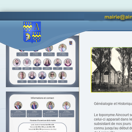
Vous êtes ici :
Accueil
Déco
Accès lettres d'informations
Généalogie et Historiqu
Le toponyme Aincourt s
celui-ci apparait dans l
subsistant de nos jours
connu jusqu'au début du 