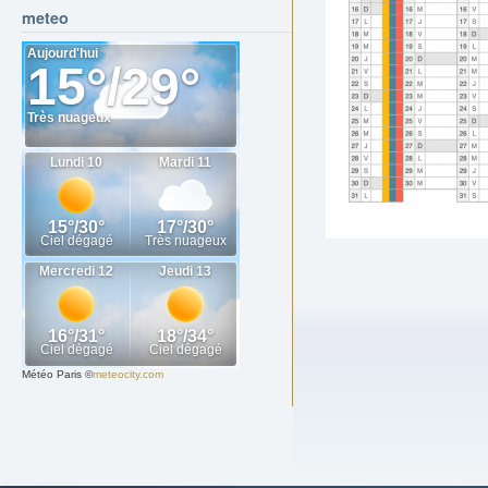
meteo
Météo Paris
©
meteocity.com