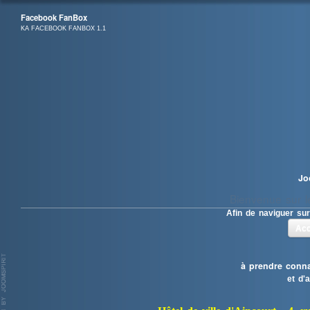
Facebook FanBox
KA FACEBOOK FANBOX 1.1
Jo
Bienvenue sur le
Afin de naviguer sur
Acc
à prendre conna
et d'