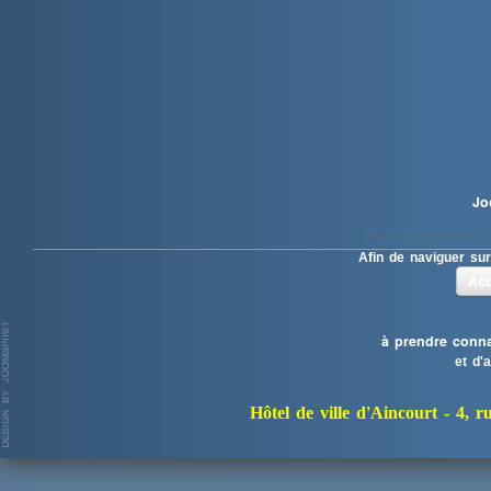
Jo
Bienvenue sur le
Afin de naviguer sur
Acc
à prendre conna
et d'
Hôtel de ville d'Aincourt -
4, r