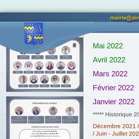
Vous êtes ici :
Accueil
Quoti
Accès lettres d'informations
Mai 2022
Avril 2022
Mars 2022
Février 2022
Janvier 2022
***** Historique 2
Décembre
2021
/
Juin
-
Juillet
202