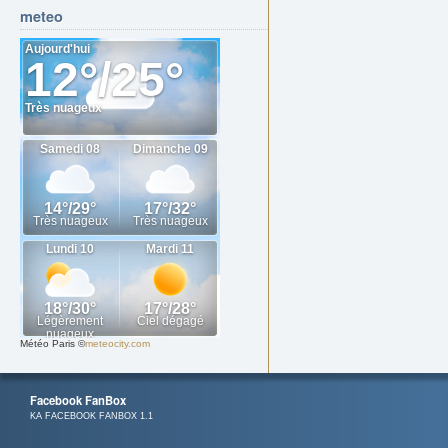
meteo
Météo Paris
©
meteocity.com
Facebook FanBox
KA FACEBOOK FANBOX 1.1