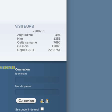
VISITEURS
2288751
Aujourd'hui
494
Hier
1351
Cette semaine
7695
Ce mois
12066
Depuis 2011
2288751
N LEGALES
Connexion
Identifiant
Mot de passe
Se souvenir de moi