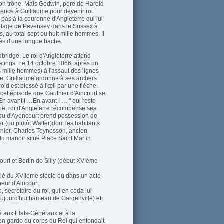
on trône. Mais Godwin, père de Harold
gence à Guillaume pour devenir roi
as à la couronne d'Angleterre qui lui
a plage de Pevensey dans le Sussex à
, au total sept ou huit mille hommes. Il
rmés d'une longue hache.
dbridge. Le roi d'Angleterre attend
stings. Le 14 octobre 1066, après un
s mille hommes) à l'assaut des lignes
rnée, Guillaume ordonne à ses archers
old est blessé à l'œil par une flèche.
de cet épisode que Gauthier d'Aincourt se
En avant ! …En avant ! … " qui reste
ie, roi d'Angleterre récompense ses
ou d'Ayencourt prend possession de
 (ou plutôt Walter)dont les habitants
rnier, Charles Teynesson, ancien
u manoir situé Place Saint Martin.
ourt et Bertin de Silly (début XVIème
tié du XVIIème siècle où dans un acte
neur d'Aincourt.
, secrétaire du roi, qui en céda lui-
jourd'hui hameau de Gargenville) et
té aux Etats-Généraux et à la
ien garde du corps du Roi qui entendait