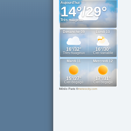
Météo Paris
©
meteocity.com