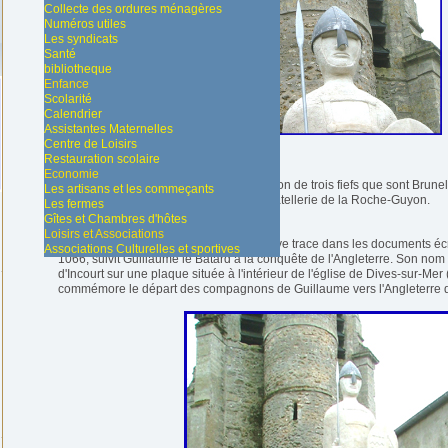
Collecte des ordures ménagères
Numéros utiles
Les syndicats
Santé
bibliotheque
Enfance
Scolarité
Calendrier
Assistantes Maternelles
Centre de Loisirs
Restauration scolaire
Economie
Le domaine d'Aincourt est né de la réunion de trois fiefs que sont Brune
Les artisans et les commeçants
Il dépendait d'Arthies et relevait de la châtellerie de la Roche-Guyon.
Les fermes
Gîtes et Chambres d'hôtes
Loisirs et Associations
Le premier seigneur du lieu dont on trouve trace dans les documents écri
Associations Culturelles et sportives
1066, suivit Guillaume le Bâtard à la conquête de l'Angleterre. Son nom 
d'Incourt sur une plaque située à l'intérieur de l'église de Dives-sur-Me
commémore le départ des compagnons de Guillaume vers l'Angleterre de