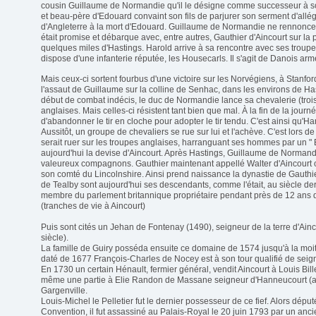
cousin Guillaume de Normandie qu'il le désigne comme successeur à s
et beau-père d'Edouard convaint son fils de parjurer son serment d'allé
d'Angleterre à la mort d'Edouard. Guillaume de Normandie ne rennonce p
était promise et débarque avec, entre autres, Gauthier d'Aincourt sur l
quelques miles d'Hastings. Harold arrive à sa rencontre avec ses troupes
dispose d'une infanterie réputée, les Housecarls. Il s'agit de Danois a
Mais ceux-ci sortent fourbus d'une victoire sur les Norvégiens, à Stanfor
l'assaut de Guillaume sur la colline de Senhac, dans les environs de Ha
début de combat indécis, le duc de Normandie lance sa chevalerie (troi
anglaises. Mais celles-ci résistent tant bien que mal. À la fin de la jou
d'abandonner le tir en cloche pour adopter le tir tendu. C'est ainsi qu'Har
Aussitôt, un groupe de chevaliers se rue sur lui et l'achève. C'est lors 
serait ruer sur les troupes anglaises, harranguant ses hommes par un " 
aujourd'hui la devise d'Aincourt. Après Hastings, Guillaume de Normand
valeureux compagnons. Gauthier maintenant appellé Walter d'Aincourt 
son comté du Lincolnshire. Ainsi prend naissance la dynastie de Gauthier
de Tealby sont aujourd'hui ses descendants, comme l'était, au siècle de
membre du parlement britannique propriétaire pendant près de 12 ans d
(tranches de vie à Aincourt)
Puis sont cités un Jehan de Fontenay (1490), seigneur de la terre d'Ainc
siècle).
La famille de Guiry posséda ensuite ce domaine de 1574 jusqu'à la moi
daté de 1677 François-Charles de Nocey est à son tour qualifié de seig
En 1730 un certain Hénault, fermier général, vendit Aincourt à Louis Bille
même une partie à Elie Randon de Massane seigneur d'Hanneucourt (au
Gargenville.
Louis-Michel le Pelletier fut le dernier possesseur de ce fief. Alors dépu
Convention, il fut assassiné au Palais-Royal le 20 juin 1793 par un anc