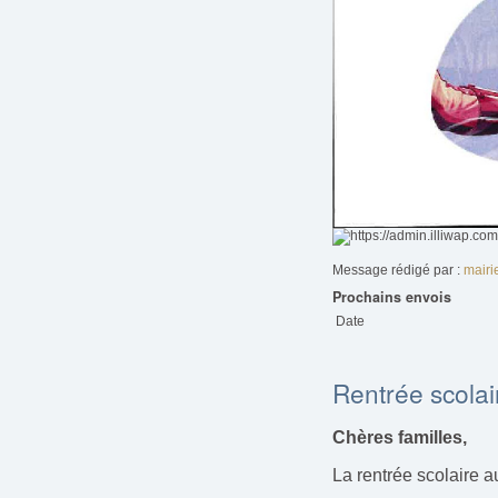
Message rédigé par :
mairi
Prochains envois
Date
Rentrée scola
Chères familles,
La rentrée scolaire a