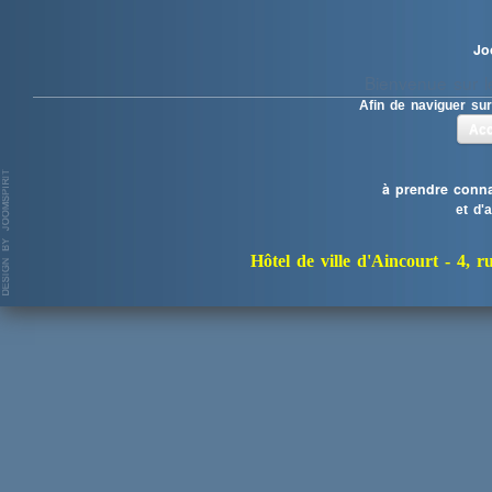
Jo
Bienvenue sur le
Afin de naviguer sur
Acc
à prendre conna
et d'
Hôtel de ville d'Aincourt -
4, r