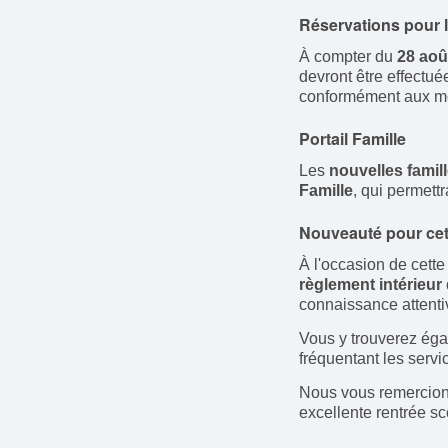
Réservations pour l
À compter du
28 aoû
devront être effectué
conformément aux mod
Portail Famille
Les
nouvelles famil
Famille
, qui permett
Nouveauté pour cet
À l'occasion de cett
règlement intérieur 
connaissance attent
Vous y trouverez ég
fréquentant les servi
Nous vous remercions
excellente rentrée sc