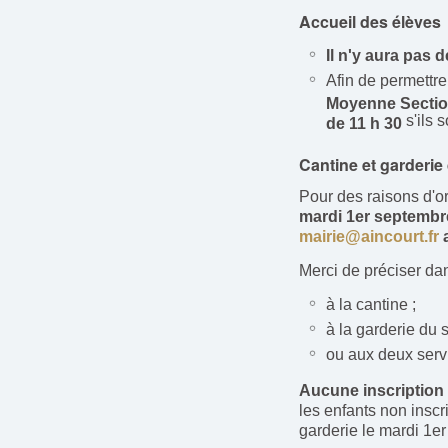
Accueil des élèves
Il n'y aura pas d
Afin de permettre
Moyenne Section
s'ils s
de 11 h 30
Cantine et garderie
Pour des raisons d'or
mardi 1er septembr
mairie@aincourt.fr
Merci de préciser dan
à la cantine ;
à la garderie du s
ou aux deux serv
Aucune inscription 
les enfants non inscri
garderie le mardi 1e