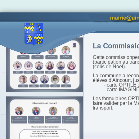
Vous êtes ici :
Accueil
La Ma
Accès lettres d'informations
La Commissi
Cette commissionper
(participation au tra
(colis de Noël).
La commune a recondu
élèves d'Aincourt, jus
- carte OPTILE : pa
- carte IMAGINE'R 
Les formulaires OPTI
faire valider par la M
transport.