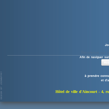
Jo
Bienvenue sur le
Afin de naviguer sur
Acc
à prendre conna
et d'
Hôtel de ville d'Aincourt -
4, r