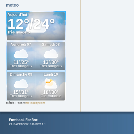
meteo
Météo Paris
©
meteocity.com
Facebook FanBox
KA FACEBOOK FANBOX 1.1