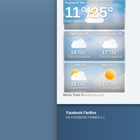
Météo Paris
©
meteocity.com
Facebook FanBox
KA FACEBOOK FANBOX 1.1