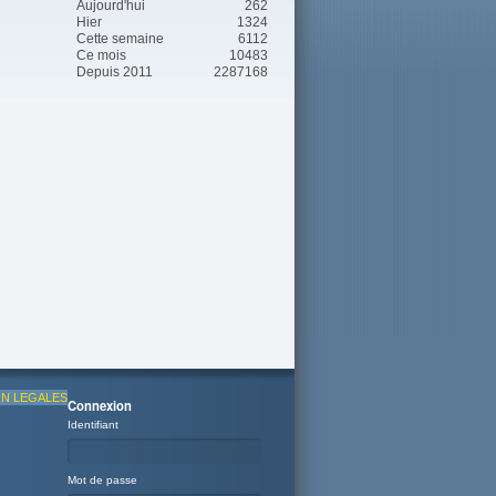
Aujourd'hui
262
Hier
1324
Cette semaine
6112
Ce mois
10483
Depuis 2011
2287168
N LEGALES
Connexion
Identifiant
Mot de passe