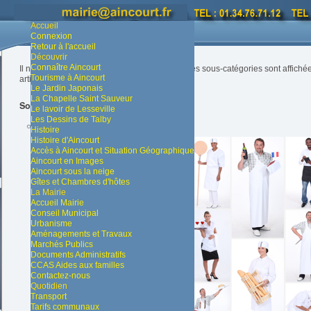
Vous êtes ici :
Accueil
Economie
Accueil
Connexion
Retour à l'accueil
Découvrir
Connaître Aincourt
Il n'y a aucun article dans cette catégorie. Si des sous-catégories sont affich
Tourisme à Aincourt
articles.
Le Jardin Japonais
La Chapelle Saint Sauveur
Sous-catégories
Le lavoir de Lesseville
Les Dessins de Talby
Les artisans
Histoire
Histoire d'Aincourt
Accès à Aincourt et Situation Géographique
Aincourt en Images
Aincourt sous la neige
Gîtes et Chambres d'hôtes
La Mairie
Accueil Mairie
Conseil Municipal
Urbanisme
Aménagements et Travaux
Marchés Publics
Documents Administratifs
CCAS Aides aux familles
Contactez-nous
Quotidien
Transport
Tarifs communaux