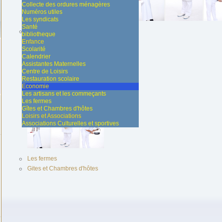
Collecte des ordures ménagères
Numéros utiles
Les syndicats
Santé
Les commerçants
bibliotheque
Enfance
Scolarité
Calendrier
Assistantes Maternelles
Centre de Loisirs
Restauration scolaire
Economie
Les artisans et les commeçants
Les fermes
Gîtes et Chambres d'hôtes
Loisirs et Associations
Associations Culturelles et sportives
Les fermes
Gites et Chambres d'hôtes