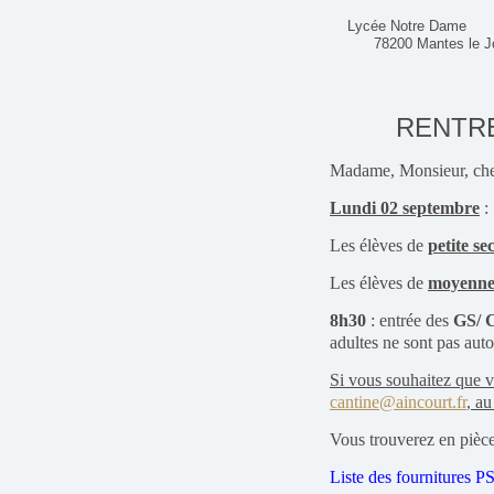
Lycée Notre Dame
78200 Mantes le Jo
RENTREE
Madame, Monsieur, cher
Lundi 02 septembre
:
Les élèves de
petite se
Les élèves de
moyenne 
8h30
: entrée des
GS/ 
adultes ne sont pas autor
Si vous souhaitez que vo
cantine@aincourt.fr
, au
Vous trouverez en pièce 
Liste des fournitures P