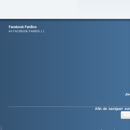
Facebook FanBox
KA FACEBOOK FANBOX 1.1
Jo
Bienvenue sur le
Afin de naviguer sur
Acc