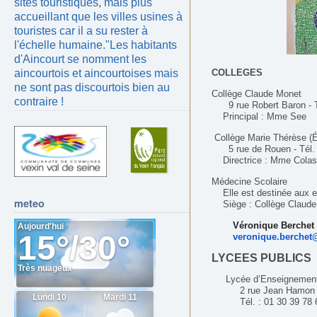
sites touristiques, mais plus
accueillant que les villes usines à
touristes car il a su rester à
l'échelle humaine.
"Les habitants
d'Aincourt se nomment les
aincourtois et aincourtoises mais
COLLEGES
ne sont pas discourtois bien au
Collège Claude Monet
contraire !
9 rue Robert Baron
-
Principal : Mme See
Collège Marie Thérèse (É
5 rue de Rouen
-
Tél.
Directrice : Mme Colas
Médecine Scolaire
Elle est destinée aux en
meteo
Siège : Collège Claude
Véronique Berchet
veronique.berchet@
LYCEES PUBLICS
Lycée d’Enseignement
2 rue Jean Hamon 9
Tél. : 01 30 39 78 