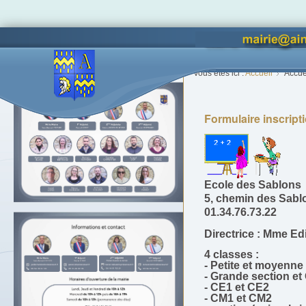
Accès lettres d'informations
Vous êtes ici :
Accueil
Accue
Formulaire inscripti
Ecole des Sablons
5, chemin des Sabl
01.34.76.73.22
Directrice : Mme Ed
4 classes :
-
Petite et moyenne 
- Grande section et
- CE1 et CE2
- CM1 et CM2