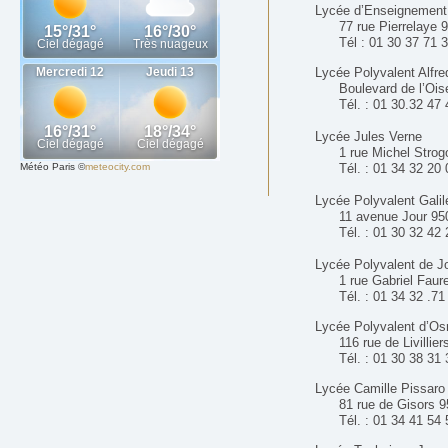
Lycée d’Enseignement 
77 rue Pierrelaye 956
Tél : 01 30 37 71 3
Lycée Polyvalent Alfred
Boulevard de l’Oise 
Tél. : 01 30.32 47 
Lycée Jules Verne
1 rue Michel Strogoff
Météo Paris
©
meteocity.com
Tél. : 01 34 32 20 
Lycée Polyvalent Galil
11 avenue Jour 95000 
Tél. : 01 30 32 42 
Lycée Polyvalent de Jo
1 rue Gabriel Faure 9
Tél. : 01 34 32 .71
Lycée Polyvalent d’Os
116 rue de Livilliers
Tél. : 01 30 38 31 
Lycée Camille Pissaro
81 rue de Gisors 953
Tél. : 01 34 41 54 